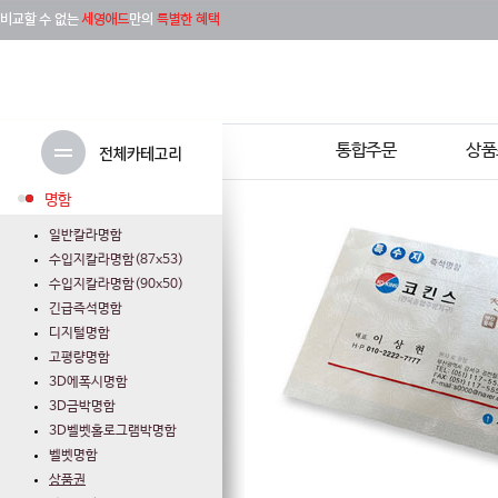
통합주문
상품
명함
일반칼라명함
수입지칼라명함(87x53)
수입지칼라명함(90x50)
긴급즉석명함
디지털명함
고평량명함
3D에폭시명함
3D금박명함
3D벨벳홀로그램박명함
벨벳명함
상품권