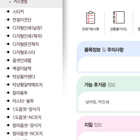
카드명함
스티커
판걸이전단
디지털인쇄(낱장)
디지털인쇄(책자)
디지털윤전책자
디지털포스터
옵셋인쇄물
벽걸이달력
탁상용카렌다
탁상형일력메모지
칼라봉투
마스타-봉투
1도옵셋-양식지
1도옵셋-NCR지
칼라옵셋-양식지
칼라옵셋-NCR지